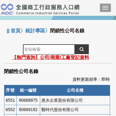
跳
Toggl
到
navig
主
:::
要
內
||
首頁
〉
統計專區
〉
閉鎖性公司名錄
容
全
站
【熱門查詢】公司/商業/工廠登記資料
檢
索
閉鎖性公司名錄
資料更新頻率：即時
序號
統一編號
公司名稱
6551
90668975
惠永企業股份有限公司
6552
90669192
醫時代股份有限公司