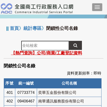
跳
Toggl
到
navig
主
:::
要
內
||
首頁
〉
統計專區
〉
閉鎖性公司名錄
容
全
站
【熱門查詢】公司/商業/工廠登記資料
檢
索
閉鎖性公司名錄
資料更新頻率：即時
序號
統一編號
公司名稱
401
07733774
奕華五金股份有限公司
402
09406467
南華通訊服務股份有限公司