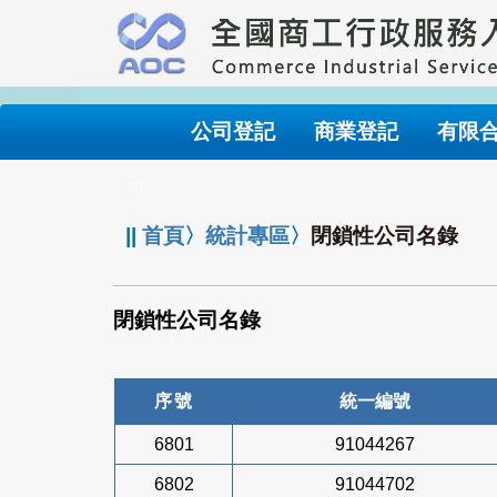
跳
到
主
要
內
公司登記
商業登記
有限
容
:::
||
首頁
〉
統計專區
〉
閉鎖性公司名錄
閉鎖性公司名錄
序號
統一編號
6801
91044267
6802
91044702