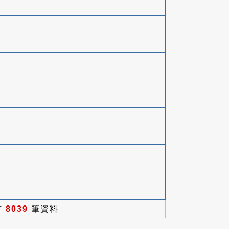
有
8039
筆資料