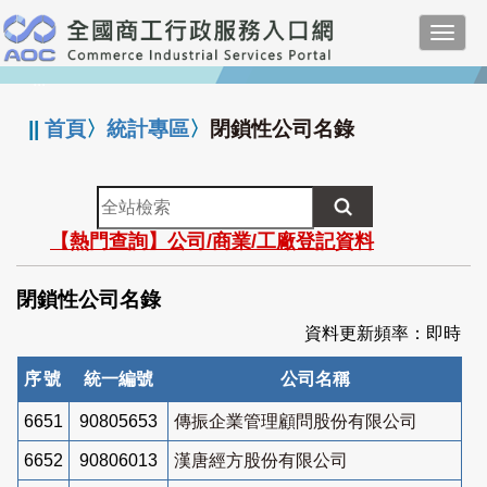
跳
Toggl
到
navig
主
:::
要
內
||
首頁
〉
統計專區
〉
閉鎖性公司名錄
容
全
站
【熱門查詢】公司/商業/工廠登記資料
檢
索
閉鎖性公司名錄
資料更新頻率：即時
序號
統一編號
公司名稱
6651
90805653
傳振企業管理顧問股份有限公司
6652
90806013
漢唐經方股份有限公司