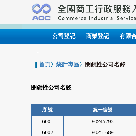
跳
到
主
要
內
公司登記
商業登記
有限
容
:::
||
首頁
〉
統計專區
〉
閉鎖性公司名錄
閉鎖性公司名錄
序號
統一編號
6001
90245293
6002
90251689