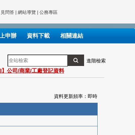
常見問答
|
網站導覽
|
公務專區
上申辦
資料下載
相關連結
全
進階檢索
站
】公司/商業/工廠登記資料
檢
索
資料更新頻率：即時