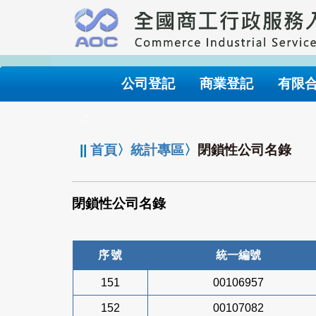
跳
到
主
要
內
公司登記
商業登記
有限
容
:::
||
首頁
〉
統計專區
〉
閉鎖性公司名錄
閉鎖性公司名錄
序號
統一編號
151
00106957
152
00107082