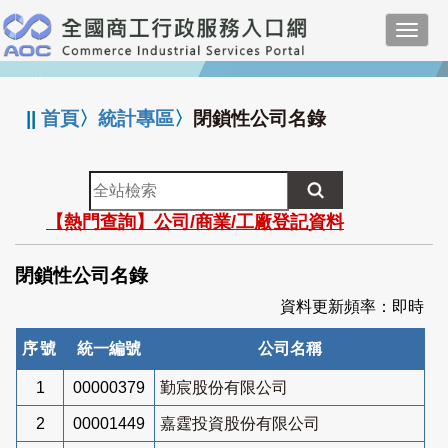
跳
Toggl
到
navig
主
:::
要
內
||
首頁
〉
統計專區
〉
閉鎖性公司名錄
容
全
站
【熱門查詢】公司/商業/工廠登記資料
檢
索
閉鎖性公司名錄
資料更新頻率：即時
序號
統一編號
公司名稱
1
00000379
勤宸股份有限公司
2
00001449
嘉霆投資股份有限公司