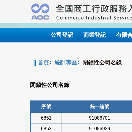
跳
到
主
要
內
公司登記
商業登記
有限
容
:::
||
首頁
〉
統計專區
〉
閉鎖性公司名錄
閉鎖性公司名錄
序號
統一編號
6851
91086701
6852
91086929