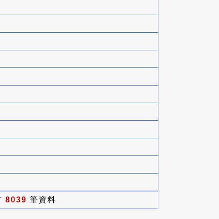
有
8039
筆資料