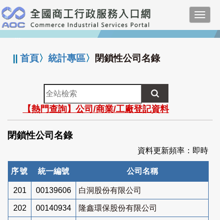
跳
Toggl
到
navig
主
:::
要
內
||
首頁
〉
統計專區
〉
閉鎖性公司名錄
容
全
站
【熱門查詢】公司/商業/工廠登記資料
檢
索
閉鎖性公司名錄
資料更新頻率：即時
序號
統一編號
公司名稱
201
00139606
白洞股份有限公司
202
00140934
隆鑫環保股份有限公司