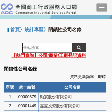
跳
Toggl
到
navig
主
:::
要
內
||
首頁
〉
統計專區
〉
閉鎖性公司名錄
容
全
站
【熱門查詢】公司/商業/工廠登記資料
檢
索
閉鎖性公司名錄
資料更新頻率：即時
序號
統一編號
公司名稱
1
00000379
勤宸股份有限公司
2
00001449
嘉霆投資股份有限公司