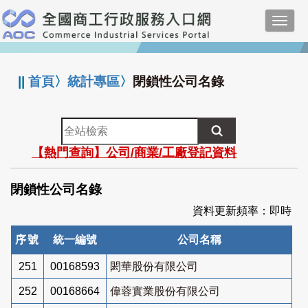
跳
Toggl
到
navig
主
:::
要
內
||
首頁
〉
統計專區
〉
閉鎖性公司名錄
容
全
站
【熱門查詢】公司/商業/工廠登記資料
檢
索
閉鎖性公司名錄
資料更新頻率：即時
序號
統一編號
公司名稱
251
00168593
閎華股份有限公司
252
00168664
偉蓉實業股份有限公司