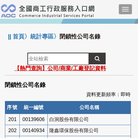
跳
Toggl
到
navig
主
:::
要
內
||
首頁
〉
統計專區
〉
閉鎖性公司名錄
容
全
站
【熱門查詢】公司/商業/工廠登記資料
檢
索
閉鎖性公司名錄
資料更新頻率：即時
序號
統一編號
公司名稱
201
00139606
白洞股份有限公司
202
00140934
隆鑫環保股份有限公司