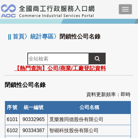
跳
Toggl
到
navig
主
:::
要
內
||
首頁
〉
統計專區
〉
閉鎖性公司名錄
容
全
站
【熱門查詢】公司/商業/工廠登記資料
檢
索
閉鎖性公司名錄
資料更新頻率：即時
序號
統一編號
公司名稱
6101
90332965
覓樂雅同德股份有限公司
6102
90334387
智砌科技股份有限公司