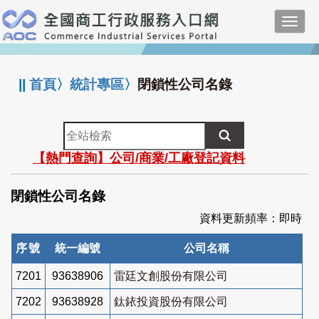
跳
Toggl
到
navig
主
:::
要
內
||
首頁
〉
統計專區
〉
閉鎖性公司名錄
容
全
站
【熱門查詢】公司/商業/工廠登記資料
檢
索
閉鎖性公司名錄
資料更新頻率：即時
序號
統一編號
公司名稱
7201
93638906
雷廷文創股份有限公司
7202
93638928
鈦銥投資股份有限公司