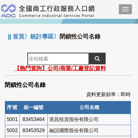
跳
Toggl
到
navig
主
:::
要
內
||
首頁
〉
統計專區
〉
閉鎖性公司名錄
容
全
站
【熱門查詢】公司/商業/工廠登記資料
檢
索
閉鎖性公司名錄
資料更新頻率：即時
序號
統一編號
公司名稱
5001
83453464
英昌投資股份有限公司
5002
83453529
融誼國際股份有限公司