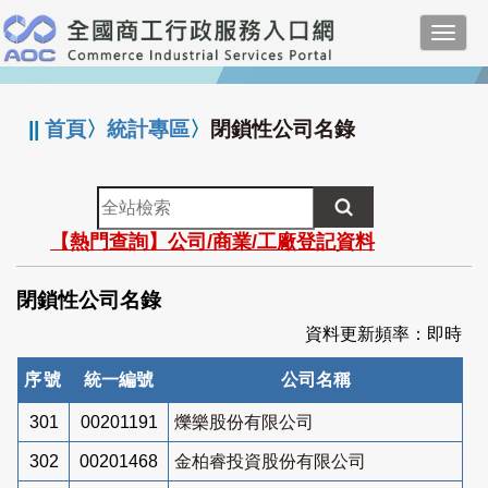
跳
Toggl
到
navig
主
:::
要
內
||
首頁
〉
統計專區
〉
閉鎖性公司名錄
容
全
站
【熱門查詢】公司/商業/工廠登記資料
檢
索
閉鎖性公司名錄
資料更新頻率：即時
序號
統一編號
公司名稱
301
00201191
爍樂股份有限公司
302
00201468
金柏睿投資股份有限公司