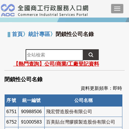
跳
Toggl
到
navig
主
:::
要
內
||
首頁
〉
統計專區
〉
閉鎖性公司名錄
容
全
站
【熱門查詢】公司/商業/工廠登記資料
檢
索
閉鎖性公司名錄
資料更新頻率：即時
序號
統一編號
公司名稱
6751
90988506
飛宏營造股份有限公司
6752
91000583
百美貼台灣膠膜製造股份有限公司