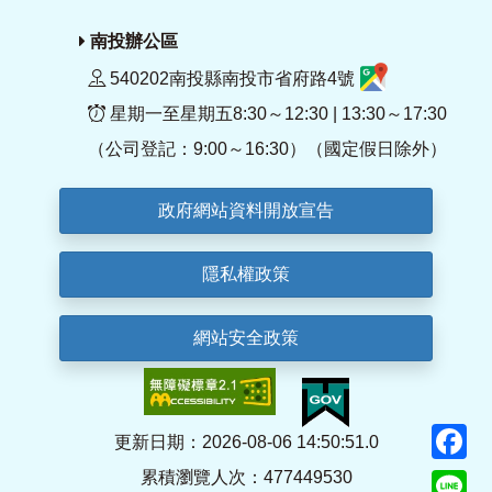
南投辦公區
540202南投縣南投市省府路4號
星期一至星期五8:30～12:30 | 13:30～17:30
（公司登記：9:00～16:30）（國定假日除外）
政府網站資料開放宣告
隱私權政策
網站安全政策
F
更新日期：2026-08-06 14:50:51.0
累積瀏覽人次：477449530
Li