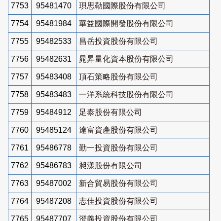
7753
95481470
珼思勒國際股份有限公司
7754
95481984
華益國際開發股份有限公司
7755
95482533
昌岳投資股份有限公司
7756
95482631
晁昇量化資本股份有限公司
7757
95483408
頂石策略股份有限公司
7758
95483483
一洋系統科技股份有限公司
7759
95484912
足泰股份有限公司
7760
95485124
達富資產股份有限公司
7761
95486778
勤一投資股份有限公司
7762
95486783
昶漾股份有限公司
7763
95487002
新合貿易股份有限公司
7764
95487208
志佳投資股份有限公司
7765
95487707
澄義投資股份有限公司