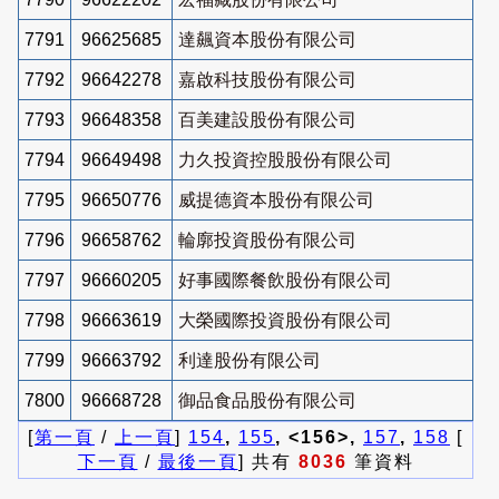
7791
96625685
達飆資本股份有限公司
7792
96642278
嘉啟科技股份有限公司
7793
96648358
百美建設股份有限公司
7794
96649498
力久投資控股股份有限公司
7795
96650776
威提德資本股份有限公司
7796
96658762
輪廓投資股份有限公司
7797
96660205
好事國際餐飲股份有限公司
7798
96663619
大榮國際投資股份有限公司
7799
96663792
利達股份有限公司
7800
96668728
御品食品股份有限公司
[
第一頁
/
上一頁
]
154
,
155
, <156>,
157
,
158
[
下一頁
/
最後一頁
] 共有
8036
筆資料