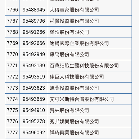
7766
95488945
大磚賣家股份有限公司
7767
95489796
舜賢投資股份有限公司
7768
95491266
榮匯股份有限公司
7769
95492666
逸騰國際企業股份有限公司
7770
95492949
康禹股份有限公司
7771
95493139
百萬細胞生醫科技股份有限公司
7772
95493519
律巨人科技股份有限公司
7773
95493623
旭葉投資股份有限公司
7774
95493659
艾可米斯特台灣股份有限公司
7775
95494910
賀林股份有限公司
7776
95495278
秀邦娛樂股份有限公司
7777
95496092
祥琦興業股份有限公司