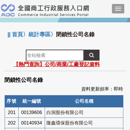
跳
Toggl
到
navig
主
:::
要
內
||
首頁
〉
統計專區
〉
閉鎖性公司名錄
容
全
站
【熱門查詢】公司/商業/工廠登記資料
檢
索
閉鎖性公司名錄
資料更新頻率：即時
序號
統一編號
公司名稱
201
00139606
白洞股份有限公司
202
00140934
隆鑫環保股份有限公司