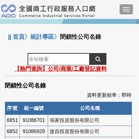
跳
Toggl
到
navig
主
:::
要
內
||
首頁
〉
統計專區
〉
閉鎖性公司名錄
容
全
站
【熱門查詢】公司/商業/工廠登記資料
檢
索
閉鎖性公司名錄
資料更新頻率：即時
序號
統一編號
公司名稱
6851
91086701
張家投資股份有限公司
6852
91086929
捷昌投資股份有限公司