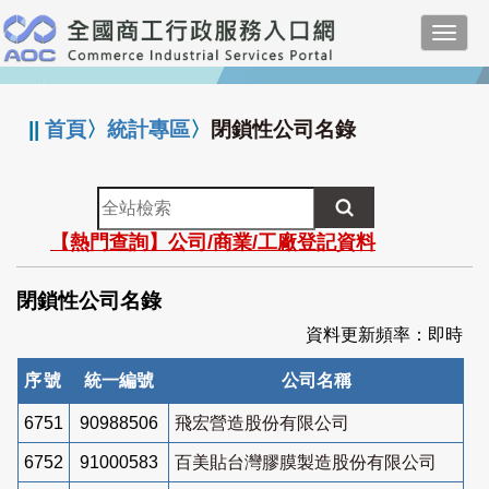
跳
Toggl
到
navig
主
:::
要
內
||
首頁
〉
統計專區
〉
閉鎖性公司名錄
容
全
站
【熱門查詢】公司/商業/工廠登記資料
檢
索
閉鎖性公司名錄
資料更新頻率：即時
序號
統一編號
公司名稱
6751
90988506
飛宏營造股份有限公司
6752
91000583
百美貼台灣膠膜製造股份有限公司