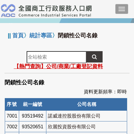
跳
Toggl
到
navig
主
:::
要
內
||
首頁
〉
統計專區
〉
閉鎖性公司名錄
容
全
站
【熱門查詢】公司/商業/工廠登記資料
檢
索
閉鎖性公司名錄
資料更新頻率：即時
序號
統一編號
公司名稱
7001
93519492
諾威達控股股份有限公司
7002
93520651
欣麗投資股份有限公司