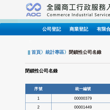
跳
到
主
要
內
公司登記
商業登記
有限
容
:::
||
首頁
〉
統計專區
〉
閉鎖性公司名錄
閉鎖性公司名錄
序號
統一編號
1
00000379
2
00001449