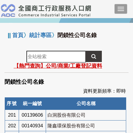
跳
Toggl
到
navig
主
:::
要
內
||
首頁
〉
統計專區
〉
閉鎖性公司名錄
容
全
站
【熱門查詢】公司/商業/工廠登記資料
檢
索
閉鎖性公司名錄
資料更新頻率：即時
序號
統一編號
公司名稱
201
00139606
白洞股份有限公司
202
00140934
隆鑫環保股份有限公司