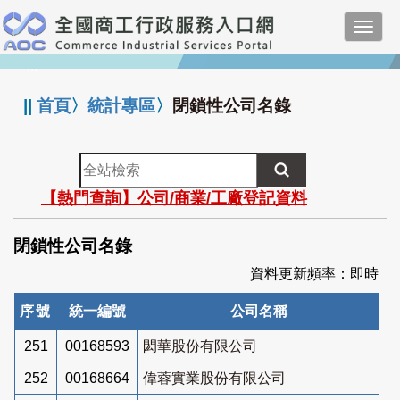
跳
Toggl
到
navig
主
:::
要
內
||
首頁
〉
統計專區
〉
閉鎖性公司名錄
容
全
站
【熱門查詢】公司/商業/工廠登記資料
檢
索
閉鎖性公司名錄
資料更新頻率：即時
序號
統一編號
公司名稱
251
00168593
閎華股份有限公司
252
00168664
偉蓉實業股份有限公司