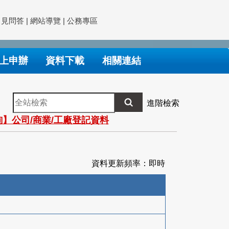
常見問答
|
網站導覽
|
公務專區
上申辦
資料下載
相關連結
全
進階檢索
站
】公司/商業/工廠登記資料
檢
索
資料更新頻率：即時