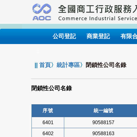
跳
到
主
要
內
公司登記
商業登記
有限
容
:::
||
首頁
〉
統計專區
〉
閉鎖性公司名錄
閉鎖性公司名錄
序號
統一編號
6401
90588157
6402
90588163