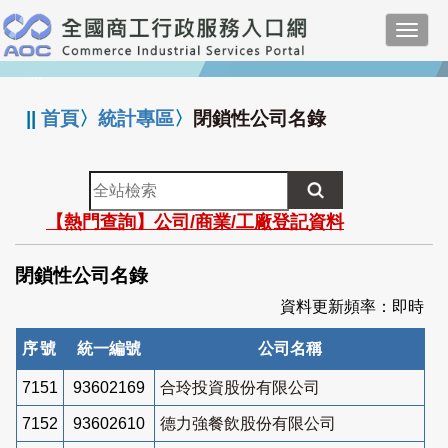
跳
Toggl
到
navig
主
:::
要
內
||
首頁
〉
統計專區
〉
閉鎖性公司名錄
容
全
站
【熱門查詢】公司/商業/工廠登記資料
檢
索
閉鎖性公司名錄
資料更新頻率：即時
序號
統一編號
公司名稱
7151
93602169
合玲投資股份有限公司
7152
93602610
德力強餐飲股份有限公司