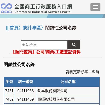
跳
Toggl
到
navig
主
:::
要
內
||
首頁
〉
統計專區
〉
閉鎖性公司名錄
容
全
站
【熱門查詢】公司/商業/工廠登記資料
檢
索
閉鎖性公司名錄
資料更新頻率：即時
序號
統一編號
公司名稱
7451
94111063
鈞本股份有限公司
7452
94111459
巨暉控股股份有限公司