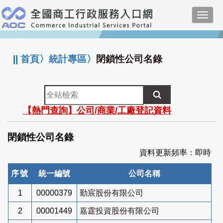
跳
Toggl
到
navig
主
:::
要
內
||
首頁
〉
統計專區
〉
閉鎖性公司名錄
容
全
站
【熱門查詢】公司/商業/工廠登記資料
檢
索
閉鎖性公司名錄
資料更新頻率：即時
序號
統一編號
公司名稱
1
00000379
勤宸股份有限公司
2
00001449
嘉霆投資股份有限公司