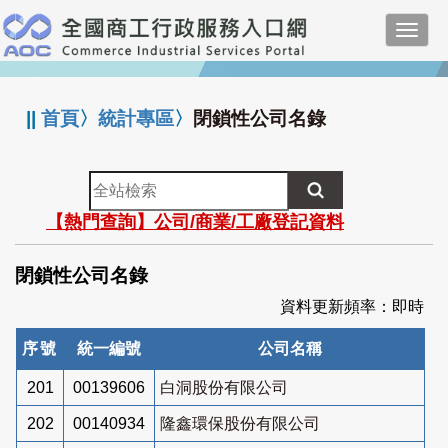
跳
Toggl
到
navig
主
:::
要
內
||
首頁
〉
統計專區
〉
閉鎖性公司名錄
容
全
站
【熱門查詢】公司/商業/工廠登記資料
檢
索
閉鎖性公司名錄
資料更新頻率：即時
序號
統一編號
公司名稱
201
00139606
白洞股份有限公司
202
00140934
隆鑫環保股份有限公司