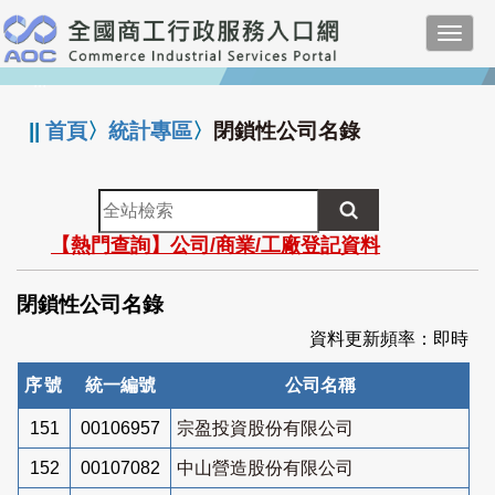
跳
Toggl
到
navig
主
:::
要
內
||
首頁
〉
統計專區
〉
閉鎖性公司名錄
容
全
站
【熱門查詢】公司/商業/工廠登記資料
檢
索
閉鎖性公司名錄
資料更新頻率：即時
序號
統一編號
公司名稱
151
00106957
宗盈投資股份有限公司
152
00107082
中山營造股份有限公司