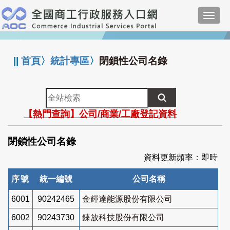
跳
Toggl
到
navig
主
:::
要
內
||
首頁
〉
統計專區
〉
閉鎖性公司名錄
容
全
站
【熱門查詢】公司/商業/工廠登記資料
檢
索
閉鎖性公司名錄
資料更新頻率：即時
序號
統一編號
公司名稱
6001
90242465
金輝達能源股份有限公司
6002
90243730
錸放科技股份有限公司