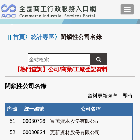
跳
Toggl
到
navig
主
:::
要
內
||
首頁
〉
統計專區
〉
閉鎖性公司名錄
容
全
站
【熱門查詢】公司/商業/工廠登記資料
檢
索
閉鎖性公司名錄
資料更新頻率：即時
序號
統一編號
公司名稱
51
00030726
富茂資本股份有限公司
52
00030824
更新資材股份有限公司