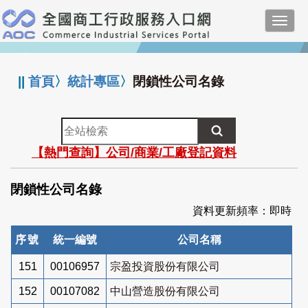
跳
Toggl
到
navig
主
:::
要
內
||
首頁
〉
統計專區
〉
閉鎖性公司名錄
容
全
站
【熱門查詢】公司/商業/工廠登記資料
檢
索
閉鎖性公司名錄
資料更新頻率：即時
序號
統一編號
公司名稱
151
00106957
宗盈投資股份有限公司
152
00107082
中山營造股份有限公司