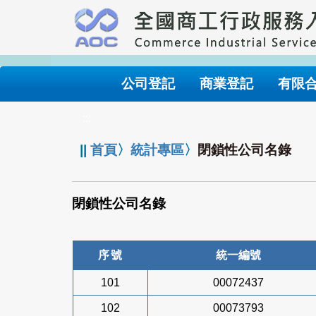
跳
到
主
要
內
公司登記
商業登記
有限
容
:::
||
首頁
〉
統計專區
〉
閉鎖性公司名錄
閉鎖性公司名錄
序號
統一編號
101
00072437
102
00073793