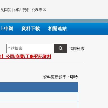
常見問答
|
網站導覽
|
公務專區
上申辦
資料下載
相關連結
全
進階檢索
站
】公司/商業/工廠登記資料
檢
索
資料更新頻率：即時