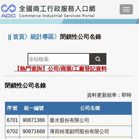
跳
Toggl
到
navig
主
:::
要
內
||
首頁
〉
統計專區
〉
閉鎖性公司名錄
容
全
站
【熱門查詢】公司/商業/工廠登記資料
檢
索
閉鎖性公司名錄
資料更新頻率：即時
序號
統一編號
公司名稱
6701
90871386
臺水股份有限公司
6702
90871668
薄荷純電顧問股份有限公司