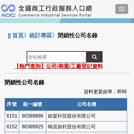
跳
Toggl
到
navig
主
:::
要
內
||
首頁
〉
統計專區
〉
閉鎖性公司名錄
容
全
站
【熱門查詢】公司/商業/工廠登記資料
檢
索
閉鎖性公司名錄
資料更新頻率：即時
序號
統一編號
公司名稱
6151
90389896
銀髮科技股份有限公司
6152
90389925
蝸居旅村股份有限公司