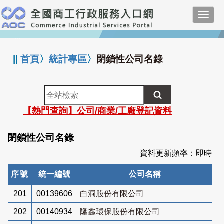
跳
Toggl
到
navig
主
:::
要
內
||
首頁
〉
統計專區
〉
閉鎖性公司名錄
容
全
站
【熱門查詢】公司/商業/工廠登記資料
檢
索
閉鎖性公司名錄
資料更新頻率：即時
序號
統一編號
公司名稱
201
00139606
白洞股份有限公司
202
00140934
隆鑫環保股份有限公司