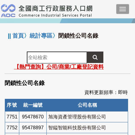
跳
Toggl
到
navig
主
:::
要
內
||
首頁
〉
統計專區
〉
閉鎖性公司名錄
容
全
站
【熱門查詢】公司/商業/工廠登記資料
檢
索
閉鎖性公司名錄
資料更新頻率：即時
序號
統一編號
公司名稱
7751
95478670
旭海資產管理股份有限公司
7752
95478897
智鎰智能科技股份有限公司