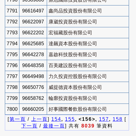
7791
96616497
鑫尚品投資股份有限公司
7792
96622097
康崴投資股份有限公司
7793
96622202
宏福藏股份有限公司
7794
96625685
達飆資本股份有限公司
7795
96642278
嘉啟科技股份有限公司
7796
96648358
百美建設股份有限公司
7797
96649498
力久投資控股股份有限公司
7798
96650776
威提德資本股份有限公司
7799
96658762
輪廓投資股份有限公司
7800
96660205
好事國際餐飲股份有限公司
[
第一頁
/
上一頁
]
154
,
155
, <156>,
157
,
158
[
下一頁
/
最後一頁
] 共有
8039
筆資料