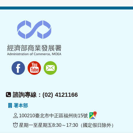
諮詢專線：(02) 4121166
署本部
100210臺北市中正區福州街15號
星期一至星期五8:30～17:30（國定假日除外）