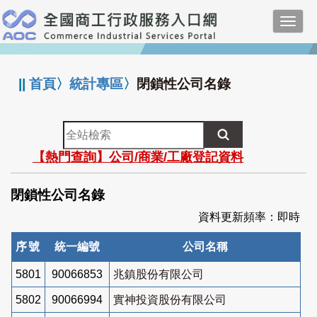
跳
Toggl
到
navig
主
:::
要
內
||
首頁
〉
統計專區
〉
閉鎖性公司名錄
容
全
站
【熱門查詢】公司/商業/工廠登記資料
檢
索
閉鎖性公司名錄
資料更新頻率：即時
序號
統一編號
公司名稱
5801
90066853
兆鎮股份有限公司
5802
90066994
實神投資股份有限公司