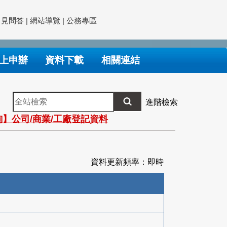
常見問答
|
網站導覽
|
公務專區
上申辦
資料下載
相關連結
全
進階檢索
站
】公司/商業/工廠登記資料
檢
索
資料更新頻率：即時