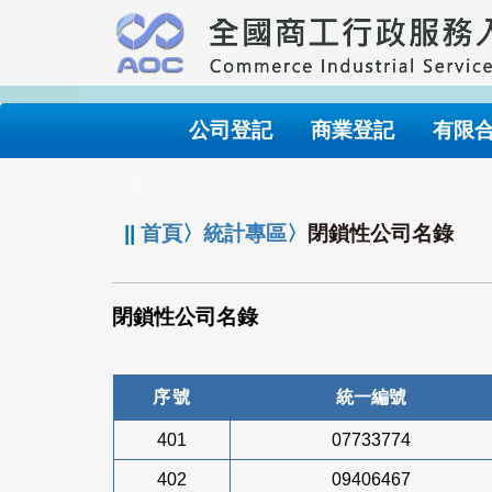
跳
到
主
要
內
公司登記
商業登記
有限
容
:::
||
首頁
〉
統計專區
〉
閉鎖性公司名錄
閉鎖性公司名錄
序號
統一編號
401
07733774
402
09406467