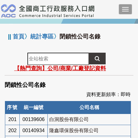
跳
Toggl
到
navig
主
:::
要
內
||
首頁
〉
統計專區
〉
閉鎖性公司名錄
容
全
站
【熱門查詢】公司/商業/工廠登記資料
檢
索
閉鎖性公司名錄
資料更新頻率：即時
序號
統一編號
公司名稱
201
00139606
白洞股份有限公司
202
00140934
隆鑫環保股份有限公司