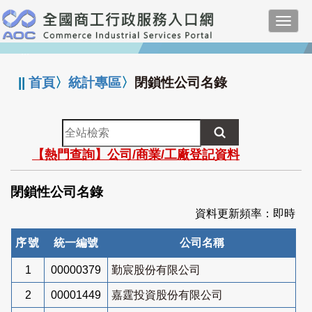
跳
Toggl
到
navig
主
:::
要
內
||
首頁
〉
統計專區
〉
閉鎖性公司名錄
容
全
站
【熱門查詢】公司/商業/工廠登記資料
檢
索
閉鎖性公司名錄
資料更新頻率：即時
序號
統一編號
公司名稱
1
00000379
勤宸股份有限公司
2
00001449
嘉霆投資股份有限公司