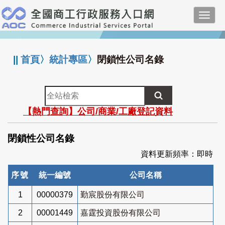
跳
Toggl
到
navig
主
:::
要
內
||
首頁
〉
統計專區
〉
閉鎖性公司名錄
容
全
站
【熱門查詢】公司/商業/工廠登記資料
檢
索
閉鎖性公司名錄
資料更新頻率：即時
序號
統一編號
公司名稱
1
00000379
勤宸股份有限公司
2
00001449
嘉霆投資股份有限公司