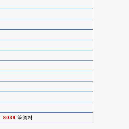
有
8039
筆資料