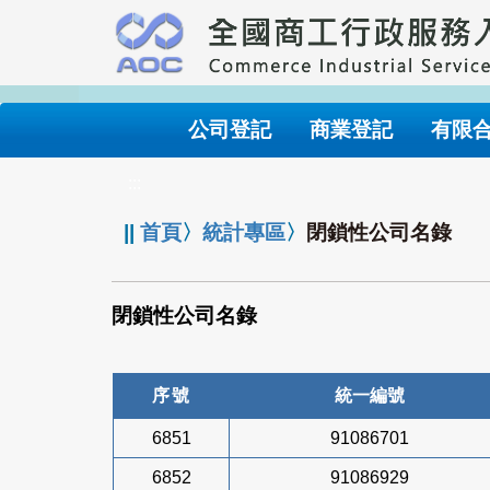
跳
到
主
要
內
公司登記
商業登記
有限
容
:::
||
首頁
〉
統計專區
〉
閉鎖性公司名錄
閉鎖性公司名錄
序號
統一編號
6851
91086701
6852
91086929