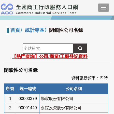
跳
Toggl
到
navig
主
:::
要
內
||
首頁
〉
統計專區
〉
閉鎖性公司名錄
容
全
站
【熱門查詢】公司/商業/工廠登記資料
檢
索
閉鎖性公司名錄
資料更新頻率：即時
序號
統一編號
公司名稱
1
00000379
勤宸股份有限公司
2
00001449
嘉霆投資股份有限公司