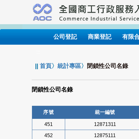
跳
到
主
要
內
公司登記
商業登記
有限
容
:::
||
首頁
〉
統計專區
〉
閉鎖性公司名錄
閉鎖性公司名錄
序號
統一編號
451
12871311
452
12875111