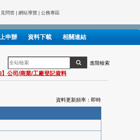
常見問答
|
網站導覽
|
公務專區
上申辦
資料下載
相關連結
全
進階檢索
站
】公司/商業/工廠登記資料
檢
索
資料更新頻率：即時