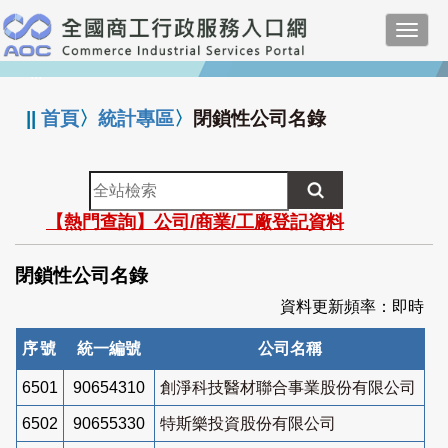
跳
Toggl
到
navig
主
:::
要
內
||
首頁
〉
統計專區
〉
閉鎖性公司名錄
容
全
站
【熱門查詢】公司/商業/工廠登記資料
檢
索
閉鎖性公司名錄
資料更新頻率：即時
序號
統一編號
公司名稱
6501
90654310
創淨科技醫材聯合事業股份有限公司
6502
90655330
特斯樂投資股份有限公司