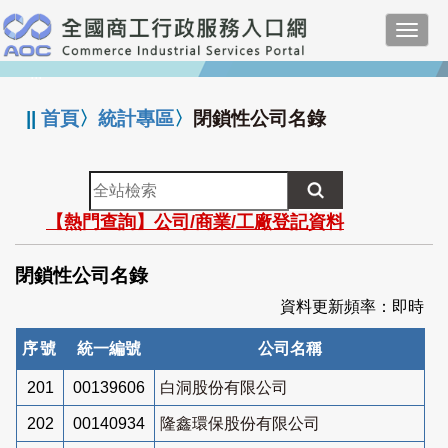
跳
Toggl
到
navig
主
:::
要
內
||
首頁
〉
統計專區
〉
閉鎖性公司名錄
容
全
站
【熱門查詢】公司/商業/工廠登記資料
檢
索
閉鎖性公司名錄
資料更新頻率：即時
序號
統一編號
公司名稱
201
00139606
白洞股份有限公司
202
00140934
隆鑫環保股份有限公司