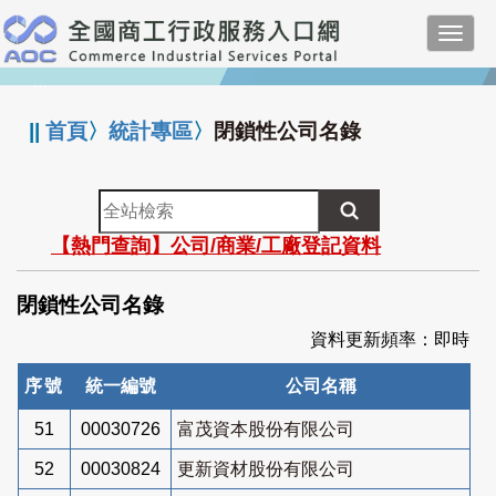
跳
Toggl
到
navig
主
:::
要
內
||
首頁
〉
統計專區
〉
閉鎖性公司名錄
容
全
站
【熱門查詢】公司/商業/工廠登記資料
檢
索
閉鎖性公司名錄
資料更新頻率：即時
序號
統一編號
公司名稱
51
00030726
富茂資本股份有限公司
52
00030824
更新資材股份有限公司